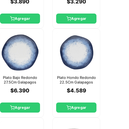
$3.890
$3.290
Agregar
Agregar
Plato Bajo Redondo
Plato Hondo Redondo
27.5Cm Galapagos
22.5Cm Galapagos
Oxford
Oxford
$6.390
$4.589
Agregar
Agregar