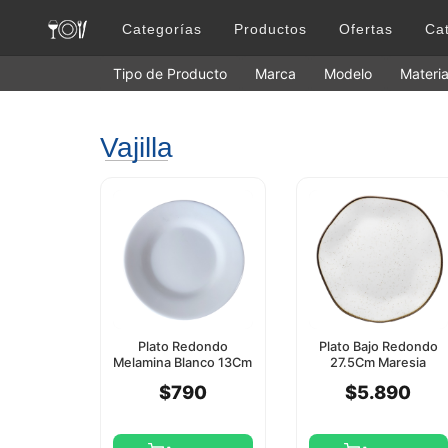
Categorías
Productos
Ofertas
Ca
Tipo de Producto
Marca
Modelo
Materia
Vajilla
Plato Redondo
Plato Bajo Redondo
Melamina Blanco 13Cm
27.5Cm Maresia
Hc
Oxford
$790
$5.890