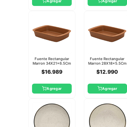
Agregar
Agregar
Fuente Rectangular
Fuente Rectangular
Marron 34X21x6.5Cm
Marron 28X18x5.5Cm
2 Lts Oxford
1.4 Lts Oxford
$16.989
$12.990
Agregar
Agregar