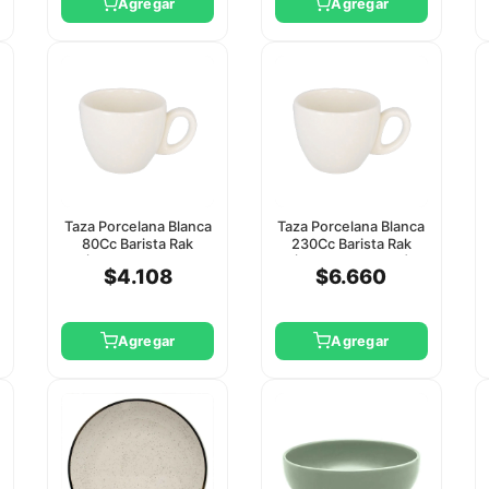
Agregar
Agregar
Taza Porcelana Blanca
Taza Porcelana Blanca
80Cc Barista Rak
230Cc Barista Rak
(Platillo Clsa13a)
(Clsa01 O Clsa02)
$4.108
$6.660
Agregar
Agregar