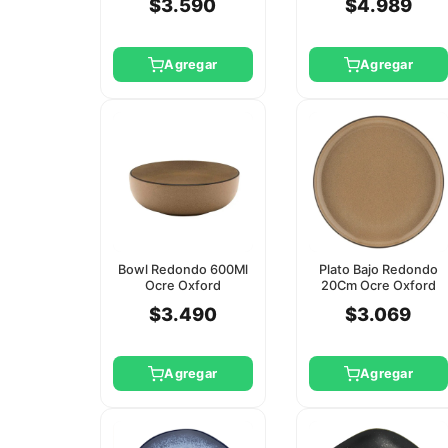
$3.590
$4.989
Agregar
Agregar
Bowl Redondo 600Ml
Plato Bajo Redondo
Ocre Oxford
20Cm Ocre Oxford
$3.490
$3.069
Agregar
Agregar