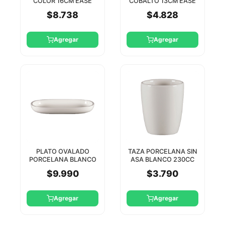
COLOR 16CM EASE
COBALTO 13CM EASE
RAK
RAK
$8.738
$4.828
Agregar
Agregar
PLATO OVALADO
TAZA PORCELANA SIN
PORCELANA BLANCO
ASA BLANCO 230CC
26CM EASE RAK
EASE RAK (EASA13)
$9.990
$3.790
Agregar
Agregar