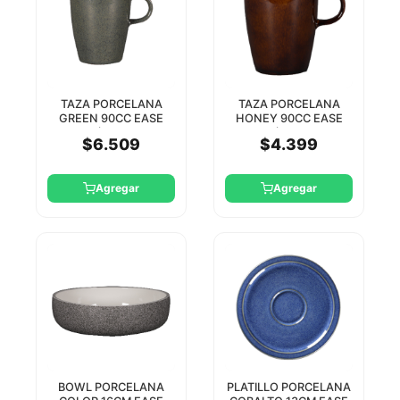
TAZA PORCELANA
TAZA PORCELANA
GREEN 90CC EASE
HONEY 90CC EASE
RAK (PLATILLO
RAK (PLATILLO
$6.509
$4.399
EASA13CAA)
EASA13HOA)
Agregar
Agregar
BOWL PORCELANA
PLATILLO PORCELANA