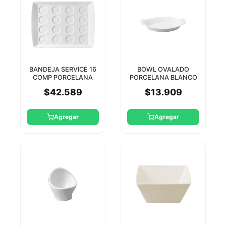
BANDEJA SERVICE 16
BOWL OVALADO
COMP PORCELANA
PORCELANA BLANCO
BLANCA 39X28CM
24.1X12.5CM MINIMAX
$42.589
$13.909
RAK
RAK
Agregar
Agregar