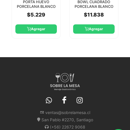
PORTA HUEVO
BOWL CUADRADO
PORCELANA BLANCO
PORCELANA BLANCO
5CM MINIMAX RAK
15CM MINIMAX RAK
$5.229
$11.838
Agregar
Agregar
ventas@sobrelamesa.cl
San Pablo #2270, Santiago
(+56) 22672 9068