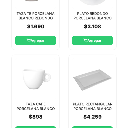
TAZA TE PORCELANA
PLATO REDONDO
BLANCO REDONDO
PORCELANA BLANCO
220CC STAR ROUND
25CM STAR ROUND
$1.690
$3.108
PARTY
6/24
Agregar
Agregar
TAZA CAFE
PLATO RECTANGULAR
PORCELANA BLANCO
PORCELANA BLANCO
REDONDO 80CC STAR
25x14CM STAR ROUND
$898
$4.259
ROUND PARTY