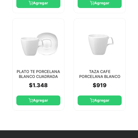
Agregar
Agregar
PLATO TE PORCELANA
TAZA CAFE
BLANCO CUADRADA
PORCELANA BLANCO
15CM STAR ROUND
CUADRADA 80CC STAR
$1.348
$919
ROUND
Agregar
Agregar