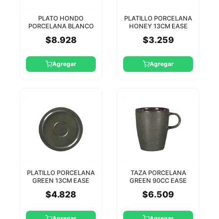
PLATO HONDO
PLATILLO PORCELANA
PORCELANA BLANCO
HONEY 13CM EASE
26CM EASE RAK
RAK
$8.928
$3.259
Agregar
Agregar
PLATILLO PORCELANA
TAZA PORCELANA
GREEN 13CM EASE
GREEN 90CC EASE
RAK
RAK (PLATILLO
$4.828
$6.509
EASA13CAA)
Agregar
Agregar