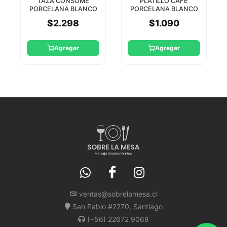
TAZA CONSOME
PLATILLO CAFE
PORCELANA BLANCO
PORCELANA BLANCO
STAR TH
14CM STAR TH
$2.298
$1.090
Agregar
Agregar
ventas@sobrelamesa.cl
San Pablo #2270, Santiago
(+56) 22672 9068