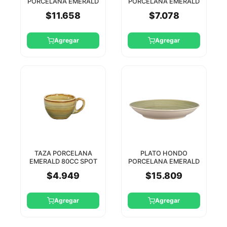
PORCELANA EMERALD
PORCELANA EMERALD
28CM SPOT RAK
24CM SPOT RAK
$11.658
$7.078
Agregar
Agregar
TAZA PORCELANA
PLATO HONDO
EMERALD 80CC SPOT
PORCELANA EMERALD
RAK (PLATILLO
28CM SPOT RAK
$4.949
$15.809
SEMCLSA13A)
Agregar
Agregar