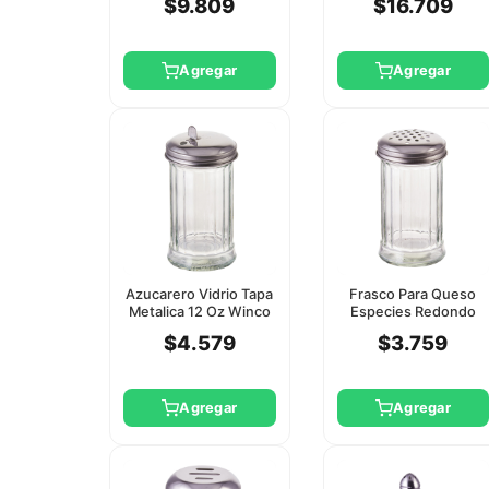
$9.809
$16.709
Agregar
Agregar
Azucarero Vidrio Tapa
Frasco Para Queso
Metalica 12 Oz Winco
Especies Redondo
Vidrio 12 Oz 350Cc
$4.579
$3.759
Winco
Agregar
Agregar