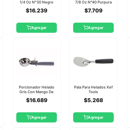
1/4 Oz N°30 Negro
7/8 Oz N°40 Purpura
1/36 Xef Tools
1/36 Xef Tools
$16.239
$7.709
Agregar
Agregar
Porcionador Helado
Pala Para Helados Xef
Gris Con Mango De
Tools
Una Pieza Porte 8
$16.689
$5.268
Agregar
Agregar