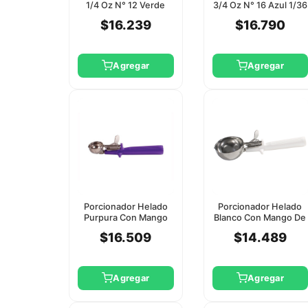
1/4 Oz N° 12 Verde
3/4 Oz N° 16 Azul 1/36
1/36 Xef Tools
Xef Tools
$16.239
$16.790
Agregar
Agregar
Porcionador Helado
Porcionador Helado
Purpura Con Mango
Blanco Con Mango De
De Una Pieza Porte 40
Una Pieza Porte 6
$16.509
$14.489
Agregar
Agregar