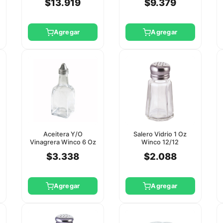
$13.919
$9.379
Agregar
Agregar
Aceitera Y/O
Salero Vidrio 1 Oz
Vinagrera Winco 6 Oz
Winco 12/12
$3.338
$2.088
Agregar
Agregar