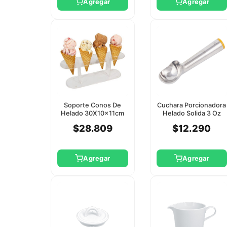
Agregar
Agregar
Soporte Conos De
Cuchara Porcionadora
Helado 30X10x11cm
Helado Solida 3 Oz
Winco
Winco
$28.809
$12.290
Agregar
Agregar