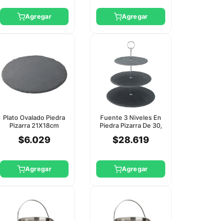
Agregar
Agregar
Plato Ovalado Piedra
Fuente 3 Niveles En
Pizarra 21X18cm
Piedra Pizarra De 30,
Utopia
25, 20Cm Utopia
$6.029
$28.619
Agregar
Agregar