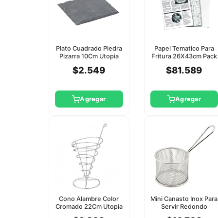
Plato Cuadrado Piedra
Papel Tematico Para
Pizarra 10Cm Utopia
Fritura 26X43cm Pack
500 Unid Utopia
$2.549
$81.589
Agregar
Agregar
Cono Alambre Color
Mini Canasto Inox Para
Cromado 22Cm Utopia
Servir Redondo
9.5X8cm Winco