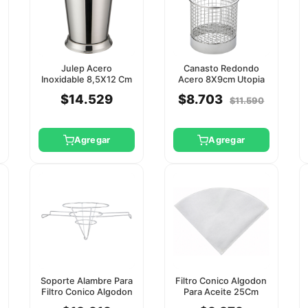
Julep Acero
Canasto Redondo
Inoxidable 8,5X12 Cm
Acero 8X9cm Utopia
Winco
$14.529
$8.703
$11.590
Agregar
Agregar
Soporte Alambre Para
Filtro Conico Algodon
Filtro Conico Algodon
Para Aceite 25Cm
Ff-Rc Winco
10Un Soporte Ff-10