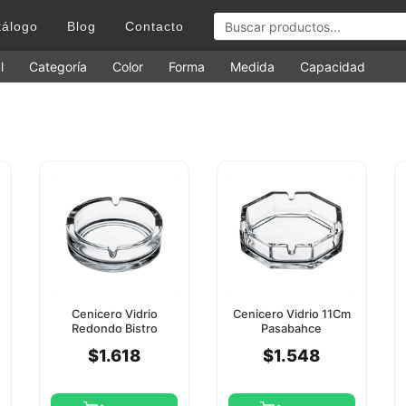
tálogo
Blog
Contacto
l
Categoría
Color
Forma
Medida
Capacidad
Cenicero Vidrio
Cenicero Vidrio 11Cm
Redondo Bistro
Pasabahce
10.7Cm Pasabahce
$1.618
$1.548