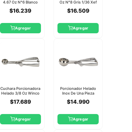
4.67 Oz N°6 Blanco
Oz N°8 Gris 1/36 Xef
1/36 Xef Tools
Tools
$16.239
$16.509
Agregar
Agregar
Cuchara Porcionadora
Porcionador Helado
Helado 3/8 Oz Winco
Inox De Una Pieza
Porte 24 Winco
$17.689
$14.990
Agregar
Agregar