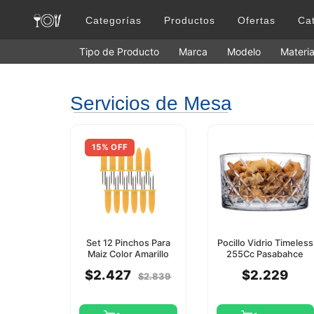
Categorías
Productos
Ofertas
Ca
Tipo de Producto
Marca
Modelo
Materia
Servicios de Mesa
15% OFF
Set 12 Pinchos Para
Pocillo Vidrio Timeless
Maiz Color Amarillo
255Cc Pasabahce
Chefaid
$2.427
$2.229
$2.839