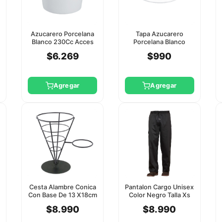
Azucarero Porcelana
Tapa Azucarero
Blanco 230Cc Acces
Porcelana Blanco
Rak
Acces Rak
$6.269
$990
Agregar
Agregar
Cesta Alambre Conica
Pantalon Cargo Unisex
Con Base De 13 X18cm
Color Negro Talla Xs
Slm
$8.990
$8.990