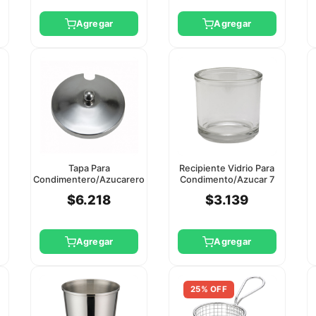
Agregar
Agregar
Tapa Para
Recipiente Vidrio Para
Condimentero/Azucarero
Condimento/Azucar 7
De Vidrio Cj-7P Winco
Oz 207Cc Winco
$6.218
$3.139
Agregar
Agregar
25% OFF