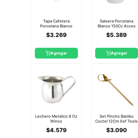
Tapa Cafetera
Salsera Porcelana
Porcelana Blanco
Blanco 150Cc Acces
700Cc Acces Rak
Rak
$3.269
$5.389
Agregar
Agregar
Lechero Metalico 8 Oz
Set Pincho Bambu
Winco
Coctel 12Cm Xef Tools
$4.579
$3.090