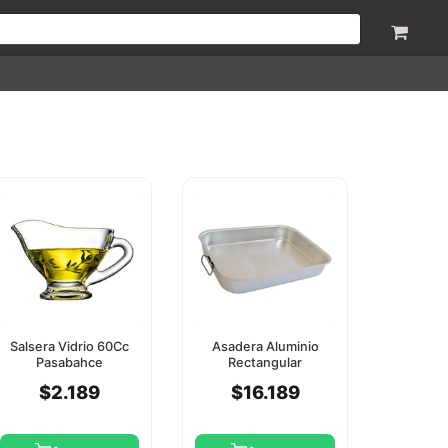
Salsera Vidrio 60Cc
Asadera Aluminio
Pasabahce
Rectangular
45X30x5.5Cm Xef
$2.189
$16.189
Tools