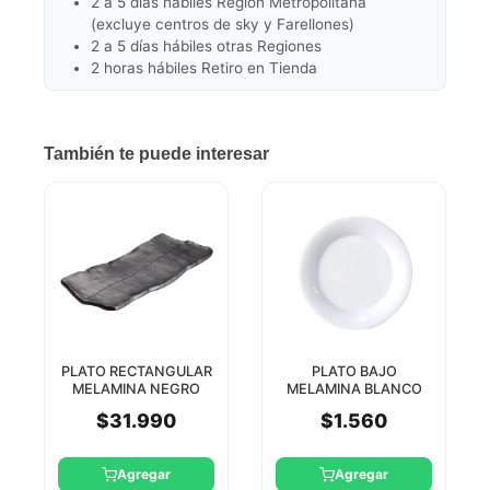
2 a 5 días hábiles Región Metropolitana
(excluye centros de sky y Farellones)
2 a 5 días hábiles otras Regiones
2 horas hábiles Retiro en Tienda
También te puede interesar
PLATO RECTANGULAR
PLATO BAJO
MELAMINA NEGRO
MELAMINA BLANCO
36X16CM KAORI
17CM
$31.990
$1.560
WINCO
Agregar
Agregar