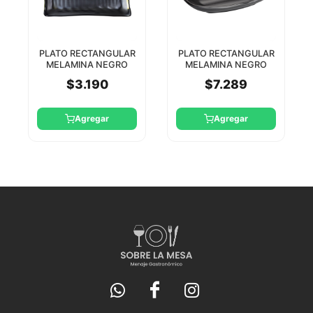
PLATO RECTANGULAR
PLATO RECTANGULAR
MELAMINA NEGRO
MELAMINA NEGRO
28X15 CM XEF
22X14CM HIROTO
$3.190
$7.289
WINCO
Agregar
Agregar