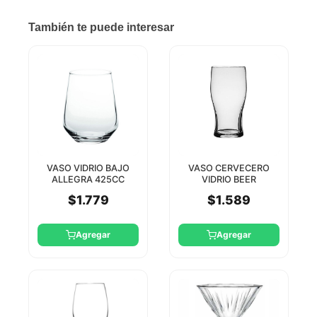
También te puede interesar
VASO VIDRIO BAJO
VASO CERVECERO
ALLEGRA 425CC
VIDRIO BEER
PASABAHCE
TEMPLADO TULIPE
$1.779
$1.589
570CC PASABAHCE
Agregar
Agregar