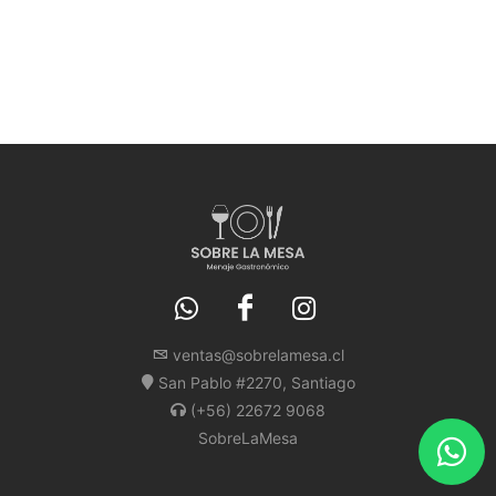
ventas@sobrelamesa.cl
San Pablo #2270, Santiago
(+56) 22672 9068
SobreLaMesa