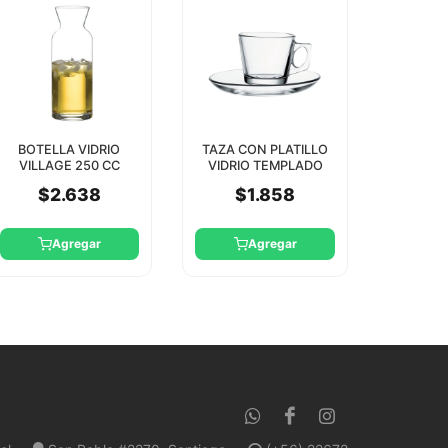
BOTELLA VIDRIO
TAZA CON PLATILLO
VILLAGE 250 CC
VIDRIO TEMPLADO
PASABAHCE
VELA 80CC
$2.638
$1.858
PASABAHCE
Agregar
Agregar