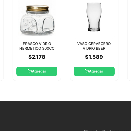
FRASCO VIDRIO
VASO CERVECERO
HERMETICO 300CC
VIDRIO BEER
PASABAHCE
TEMPLADO TULIPE
$2.178
$1.589
570CC PASABAHCE
Agregar
Agregar