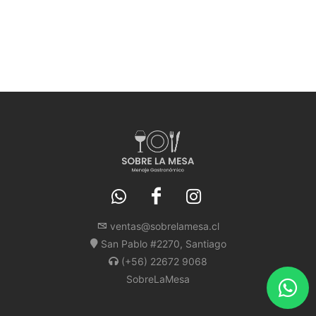
ventas@sobrelamesa.cl
San Pablo #2270, Santiago
(+56) 22672 9068
SobreLaMesa