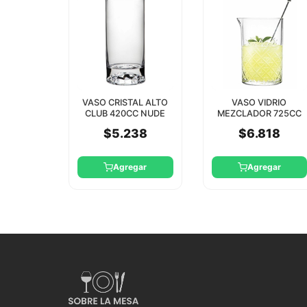
VASO CRISTAL ALTO
VASO VIDRIO
CLUB 420CC NUDE
MEZCLADOR 725CC
TIMELESS
$5.238
$6.818
PASABAHCE
Agregar
Agregar