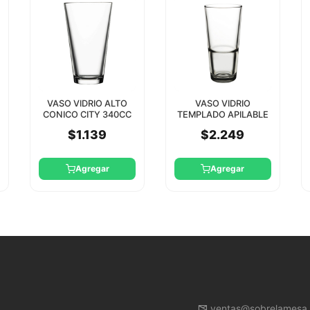
VASO VIDRIO ALTO
VASO VIDRIO
CONICO CITY 340CC
TEMPLADO APILABLE
PASABAHCE
GRANDE-S 370CC
$1.139
$2.249
PASABAHCE
Agregar
Agregar
ventas@sobrelamesa.