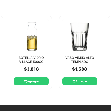
BOTELLA VIDRIO
VASO VIDRIO ALTO
VILLAGE 500CC
TEMPLADO
PASABAHCE
CASABLANCA 355CC
$3.818
$1.588
PASABAHCE
Agregar
Agregar