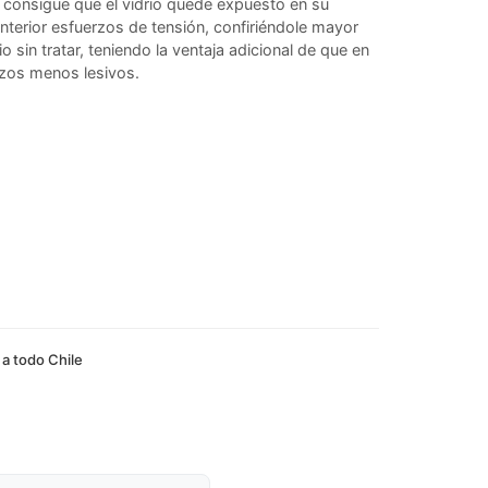
 consigue que el vidrio quede expuesto en su
interior esfuerzos de tensión, confiriéndole mayor
io sin tratar, teniendo la ventaja adicional de que en
zos menos lesivos.
 a todo Chile