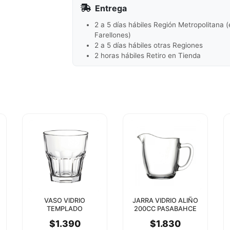
Entrega
2 a 5 días hábiles Región Metropolitana 
Farellones)
2 a 5 días hábiles otras Regiones
2 horas hábiles Retiro en Tienda
VASO VIDRIO
JARRA VIDRIO ALIÑO
TEMPLADO
200CC PASABAHCE
CASABLANCA 270CC
$1.390
$1.830
PASABAHCE