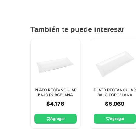
También te puede interesar
PLATO RECTANGULAR
PLATO RECTANGULAR
BAJO PORCELANA
BAJO PORCELANA
BLANCO 26X10CM
BLANCO 29X12CM
$4.178
$5.069
STAR SQUARE
STAR SQUARE
Agregar
Agregar