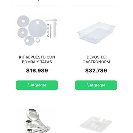
KIT REPUESTO CON
DEPOSITO
BOMBA Y TAPAS
GASTRONORM
WINCO
POLICARBONATO 1/1
$16.989
$32.789
10 CM WINCO
Agregar
Agregar