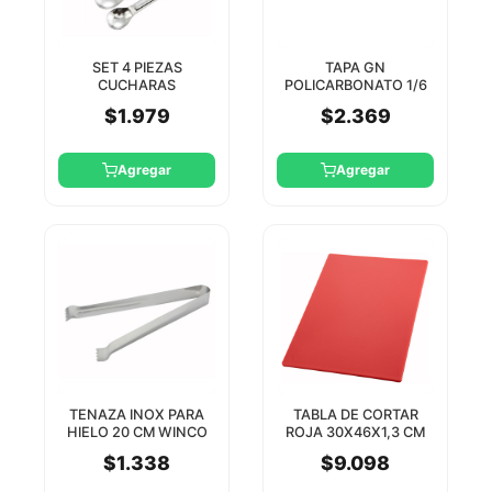
SET 4 PIEZAS
TAPA GN
CUCHARAS
POLICARBONATO 1/6
MEDIDORAS
CON MUECA WINCO
$1.979
$2.369
METALICAS WINCO
Agregar
Agregar
TENAZA INOX PARA
TABLA DE CORTAR
HIELO 20 CM WINCO
ROJA 30X46X1,3 CM
XEF TOOLS
$1.338
$9.098