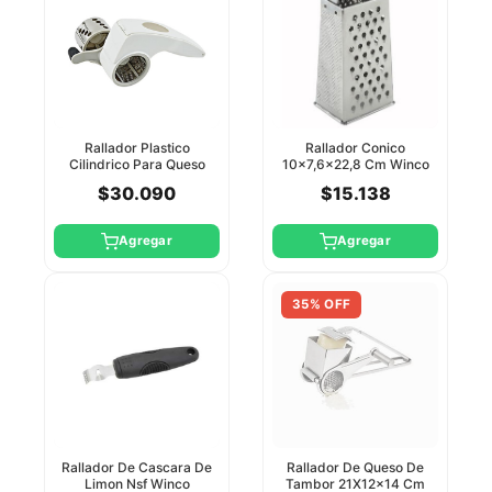
Rallador Conico
Rallador Plastico
10×7,6×22,8 Cm Winco
Cilindrico Para Queso
12/72
Winco
$15.138
$30.090
Agregar
Agregar
35% OFF
Rallador De Cascara De
Rallador De Queso De
Limon Nsf Winco
Tambor 21X12x14 Cm