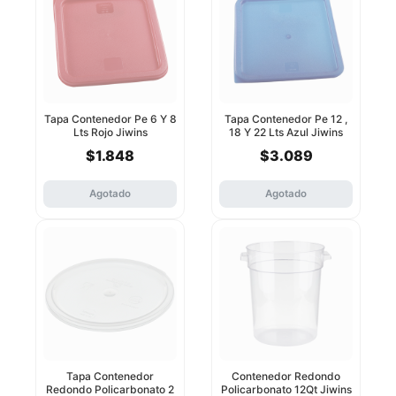
Tapa Contenedor Pe 6 Y 8
Tapa Contenedor Pe 12 ,
Lts Rojo Jiwins
18 Y 22 Lts Azul Jiwins
$1.848
$3.089
Agotado
Agotado
Tapa Contenedor
Contenedor Redondo
Redondo Policarbonato 2
Policarbonato 12Qt Jiwins