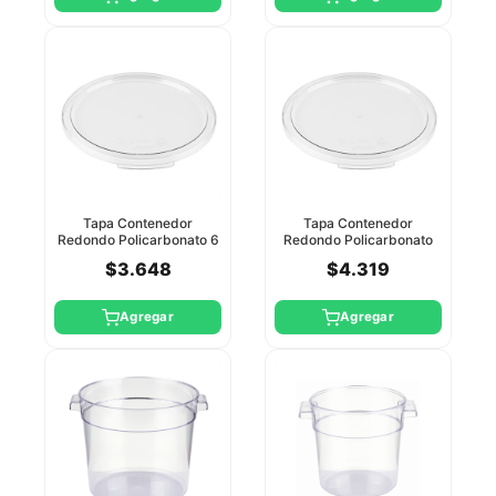
Tapa Contenedor
Tapa Contenedor
Redondo Policarbonato 6
Redondo Policarbonato
Y 8 Qt Jiwins
12, 18 Y 22 Qt Jiwins
$3.648
$4.319
Agregar
Agregar