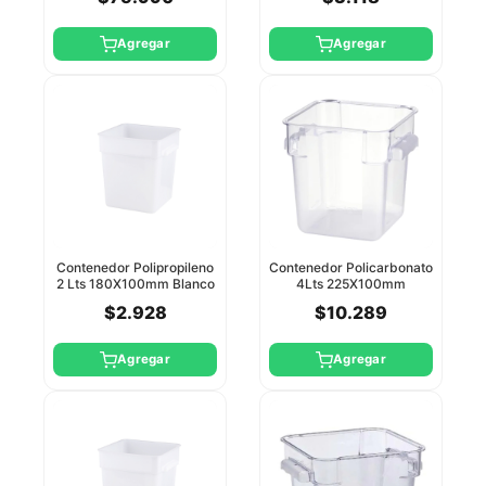
Agregar
Agregar
Contenedor Polipropileno
Contenedor Policarbonato
2 Lts 180X100mm Blanco
4Lts 225X100mm
Jiwins
Transparente Jiwins
$2.928
$10.289
Agregar
Agregar