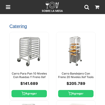
Catering
Carro Para Pan 10 Niveles
Carro Bandejero Con
Con Ruedas Y Freno Xef
Freno 20 Niveles Xef Tools
Tools
$141.689
$205.789
Agregar
Agregar