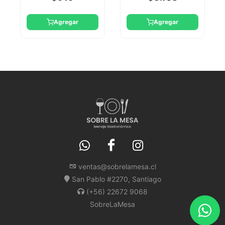
Agregar
Agregar
ventas@sobrelamesa.cl
San Pablo #2270, Santiago
(+56) 22672 9068
SobreLaMesa