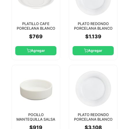
PLATILLO CAFE
PLATO REDONDO
PORCELANA BLANCO
PORCELANA BLANCO
STAR ROUND
15CM STAR ROUND
$769
$1.139
Agregar
Agregar
POCILLO
PLATO REDONDO
MANTEQUILLA SALSA
PORCELANA BLANCO
BLANCO 7CM STAR
25CM STAR ROUND
$919
$3.108
6/24