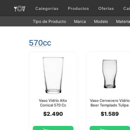
Categorías
Productos
Ofertas
Ca
Tipo de Producto
Marca
Modelo
Materia
570cc
Vaso Vidrio Alto
Vaso Cervecero Vidrio
Conical 570 Cc
Beer Templado Tulipe
Pasabahce
570Cc Pasabahce
$2.490
$1.589