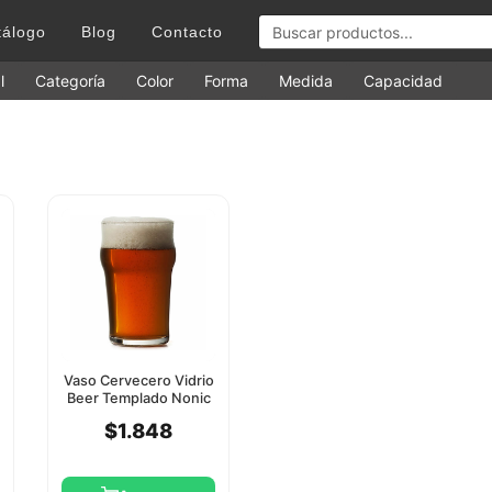
tálogo
Blog
Contacto
l
Categoría
Color
Forma
Medida
Capacidad
Vaso Cervecero Vidrio
Beer Templado Nonic
570Cc Pasabahce
$1.848