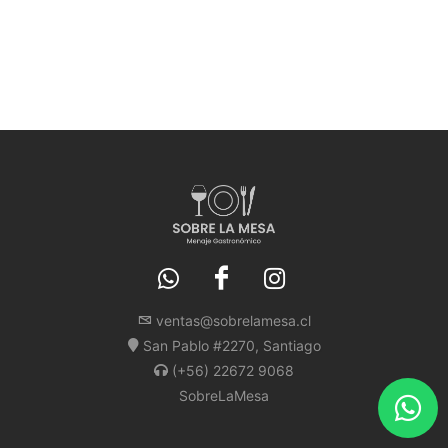
ventas@sobrelamesa.cl
San Pablo #2270, Santiago
(+56) 22672 9068
SobreLaMesa