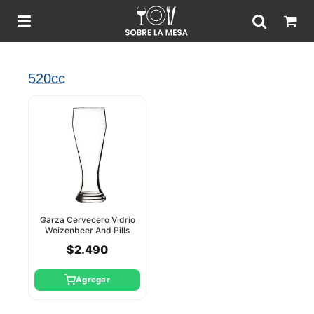
520cc
Garza Cervecero Vidrio
Weizenbeer And Pills
520Cc Pasabahce
$2.490
Agregar