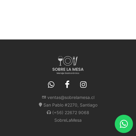
ventas@sobrelamesa.cl
San Pablo #2270, Santiago
(+56) 22672 9068
SobreLaMesa