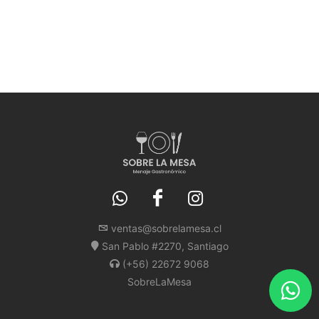
ventas@sobrelamesa.cl
San Pablo #2270, Santiago
(+56) 22672 9068
SobreLaMesa