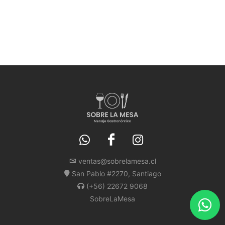
ventas@sobrelamesa.cl
San Pablo #2270, Santiago
(+56) 22672 9068
SobreLaMesa