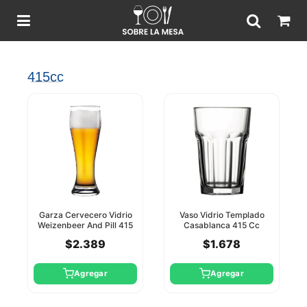
415cc
Garza Cervecero Vidrio
Vaso Vidrio Templado
Weizenbeer And Pill 415
Casablanca 415 Cc
Cc Pasabahce
Pasabahce
$2.389
$1.678
Agregar
Agregar