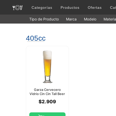
Categorías
Productos
Ofertas
Ca
Tipo de Producto
Marca
Modelo
Materia
405cc
Garza Cervecero
Vidrio Cin Cin Tall Beer
405Cc Pasabahce
$2.909