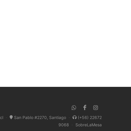
cl
·
San Pablo #2270, Santiago
·
(+56) 22672
9068
·
SobreLaMesa