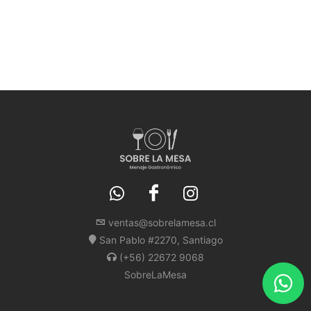
ventas@sobrelamesa.cl
San Pablo #2270, Santiago
(+56) 22672 9068
SobreLaMesa