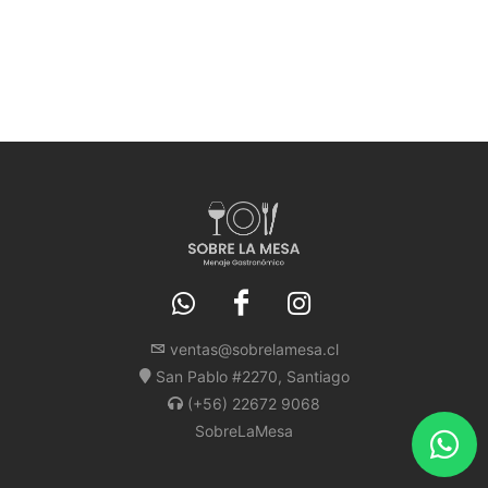
ventas@sobrelamesa.cl
San Pablo #2270, Santiago
(+56) 22672 9068
SobreLaMesa