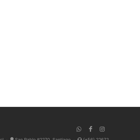
cl
·
San Pablo #2270, Santiago
·
(+56) 22672