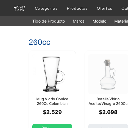
Categorías
Productos
Ofertas
Ca
Tipo de Producto
Marca
Modelo
Materia
260cc
Mug Vidrio Conico
Botella Vidrio
260Cc Colombian
Aceite/Vinagre 260Cc
Pasabahce
Pasabahce
$2.529
$2.698