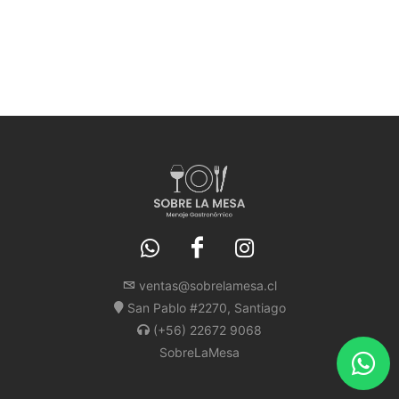
ventas@sobrelamesa.cl
San Pablo #2270, Santiago
(+56) 22672 9068
SobreLaMesa