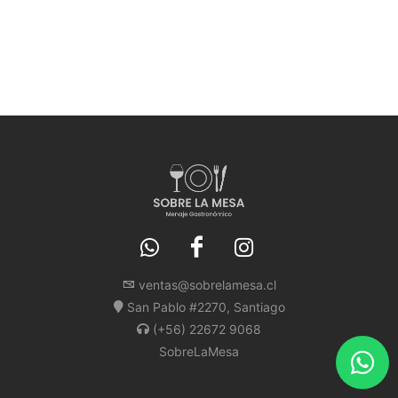
ventas@sobrelamesa.cl
San Pablo #2270, Santiago
(+56) 22672 9068
SobreLaMesa