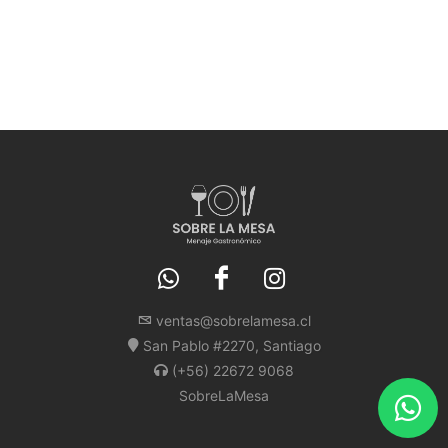
ventas@sobrelamesa.cl
San Pablo #2270, Santiago
(+56) 22672 9068
SobreLaMesa