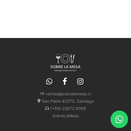
ventas@sobrelamesa.cl
San Pablo #2270, Santiago
(+56) 22672 9068
SobreLaMesa