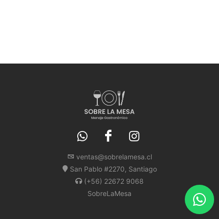
ventas@sobrelamesa.cl
San Pablo #2270, Santiago
(+56) 22672 9068
SobreLaMesa