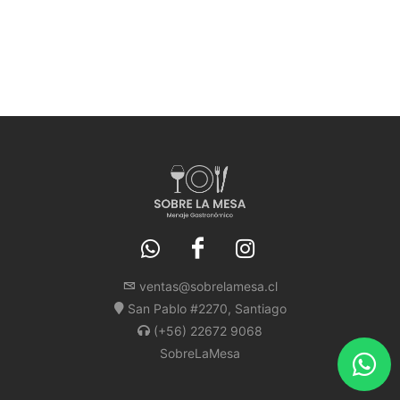
ventas@sobrelamesa.cl
San Pablo #2270, Santiago
(+56) 22672 9068
SobreLaMesa