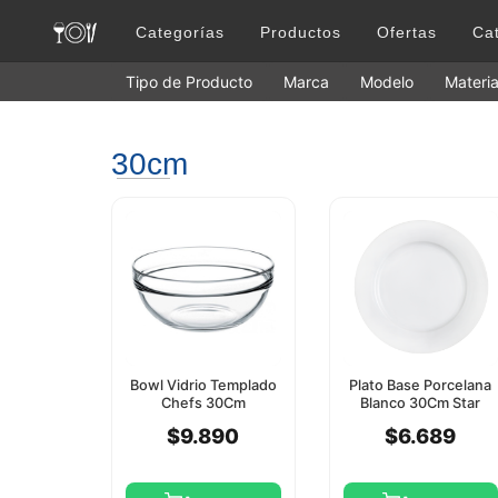
Categorías
Productos
Ofertas
Ca
Tipo de Producto
Marca
Modelo
Materia
30cm
Bowl Vidrio Templado
Plato Base Porcelana
Chefs 30Cm
Blanco 30Cm Star
Pasabahce
Round
$9.890
$6.689