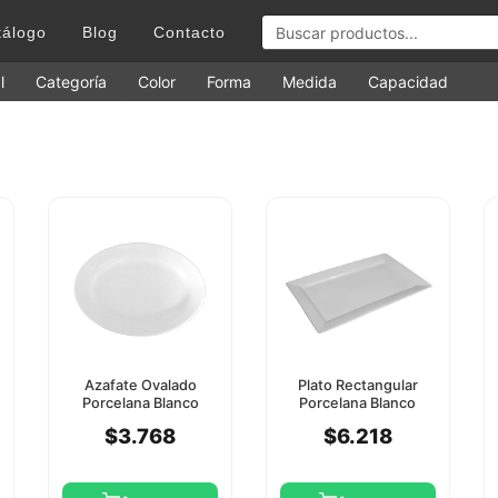
tálogo
Blog
Contacto
l
Categoría
Color
Forma
Medida
Capacidad
Azafate Ovalado
Plato Rectangular
Porcelana Blanco
Porcelana Blanco
30Cm Star Round
30.5X17cm Star Round
$3.768
$6.218