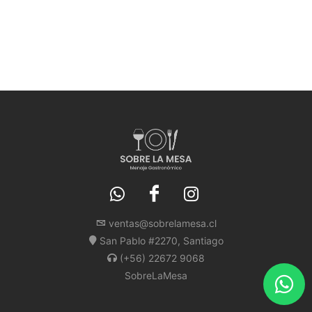
ventas@sobrelamesa.cl
San Pablo #2270, Santiago
(+56) 22672 9068
SobreLaMesa