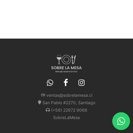
ventas@sobrelamesa.cl
San Pablo #2270, Santiago
(+56) 22672 9068
SobreLaMesa