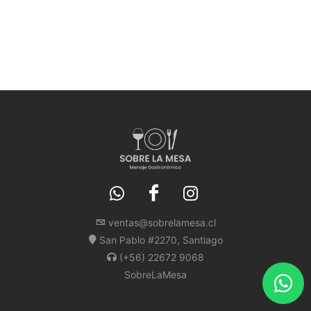
ventas@sobrelamesa.cl
San Pablo #2270, Santiago
(+56) 22672 9068
SobreLaMesa