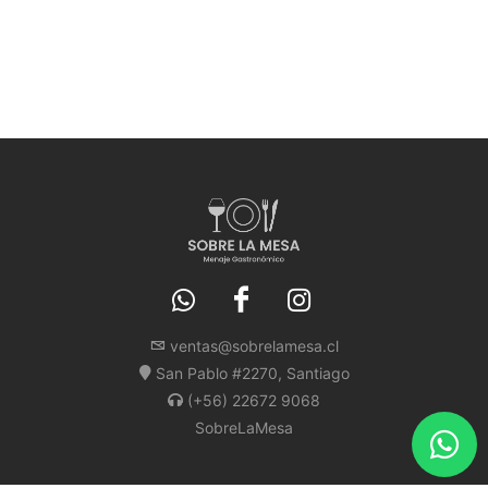
ventas@sobrelamesa.cl
San Pablo #2270, Santiago
(+56) 22672 9068
SobreLaMesa