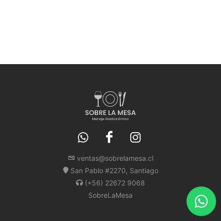
ventas@sobrelamesa.cl
San Pablo #2270, Santiago
(+56) 22672 9068
SobreLaMesa