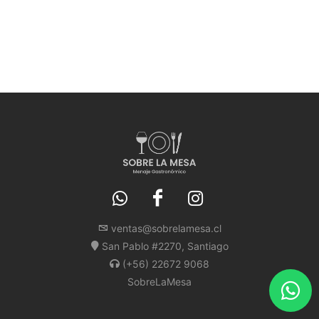
ventas@sobrelamesa.cl
San Pablo #2270, Santiago
(+56) 22672 9068
SobreLaMesa