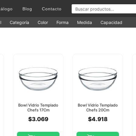
tálogo
Blog
Contacto
l
Categoría
Color
Forma
Medida
Capacidad
Bowl Vidrio Templado
Bowl Vidrio Templado
Chefs 17Cm
Chefs 20Cm
Pasabahce
Pasabahce
$3.069
$4.918