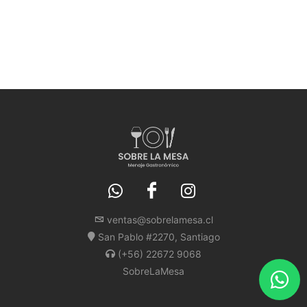
ventas@sobrelamesa.cl
San Pablo #2270, Santiago
(+56) 22672 9068
SobreLaMesa