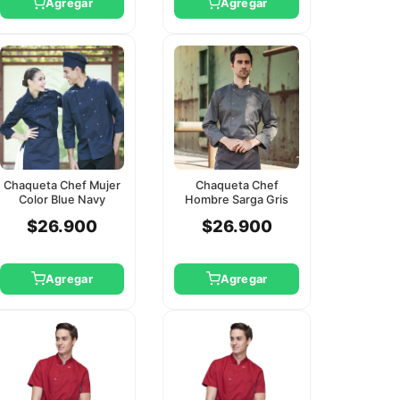
Agregar
Agregar
Chaqueta Chef Mujer
Chaqueta Chef
Color Blue Navy
Hombre Sarga Gris
Manga 3/4
Manga Larga
$26.900
$26.900
Checkedout Xl
Checkedout 2Xl
Agregar
Agregar