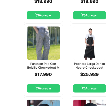
$18.990
$18.990
Agregar
Agregar
Pantalon Pdp Con
Pechera Larga Denim
Bolsillo Checkedout M
Negro Checkedout
$17.990
$25.989
Agregar
Agregar