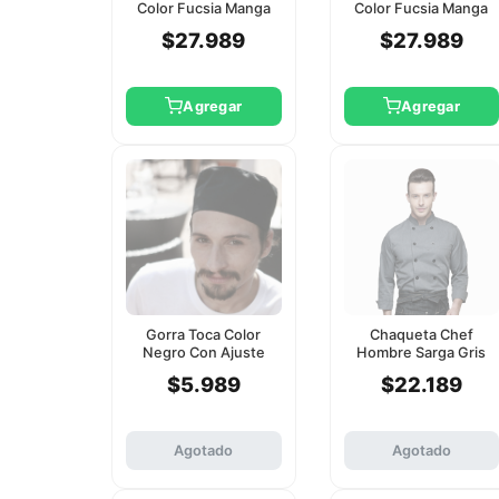
Color Fucsia Manga
Color Fucsia Manga
Larga Checkedout 2Xl
Larga Checkedout L
$27.989
$27.989
Agregar
Agregar
Gorra Toca Color
Chaqueta Chef
Negro Con Ajuste
Hombre Sarga Gris
Checkedout
Manga Larga
$5.989
$22.189
Checkedout 3Xl
Agotado
Agotado