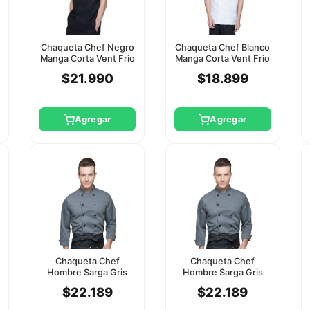
Chaqueta Chef Negro
Chaqueta Chef Blanco
Manga Corta Vent Frio
Manga Corta Vent Frio
Checkedout L
Checkedout L
$21.990
$18.899
Agregar
Agregar
Chaqueta Chef
Chaqueta Chef
Hombre Sarga Gris
Hombre Sarga Gris
Manga Larga
Manga Larga
$22.189
$22.189
Checkedout 2Xl
Checkedout Xl