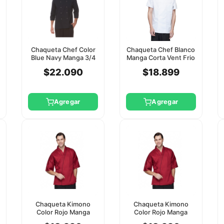
Chaqueta Chef Color
Chaqueta Chef Blanco
Blue Navy Manga 3/4
Manga Corta Vent Frio
Checkedout Xl
Checkedout 3Xl
$22.090
$18.899
Agregar
Agregar
Chaqueta Kimono
Chaqueta Kimono
Color Rojo Manga
Color Rojo Manga
Corta Checkedout 2Xl
Corta Checkedout 3Xl