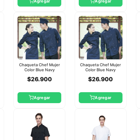
Agregar
Agregar
Chaqueta Chef Mujer
Chaqueta Chef Mujer
Color Blue Navy
Color Blue Navy
Manga 3/4
Manga 3/4
$26.900
$26.900
Checkedout 3Xl
Checkedout L
Agregar
Agregar