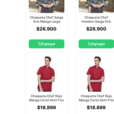
Chaqueta Chef Sarga
Chaqueta Chef
Gris Manga Larga
Hombre Sarga Gris
Checkedout L
Manga Larga
$26.900
$26.900
Checkedout Xl
Agregar
Agregar
Chaqueta Chef Rojo
Chaqueta Chef Rojo
Manga Corta Vent Frio
Manga Corta Vent Frio
Checkedout L
Checkedout Xl
$18.899
$18.899