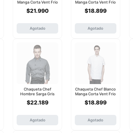
Manga Corta Vent Frio
Manga Corta Vent Frio
Checkedout 2Xl
Checkedout 3Xl
$21.990
$18.899
Agotado
Agotado
Chaqueta Chef
Chaqueta Chef Blanco
Hombre Sarga Gris
Manga Corta Vent Frio
Manga Larga
Checkedout 2Xl
$22.189
$18.899
Checkedout L
Agotado
Agotado