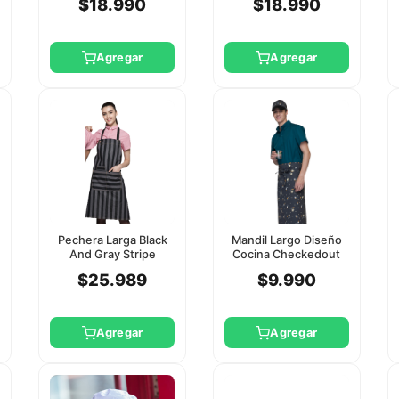
$18.990
$18.990
Agregar
Agregar
Pechera Larga Black
Mandil Largo Diseño
And Gray Stripe
Cocina Checkedout
Checkedout
$25.989
$9.990
Agregar
Agregar