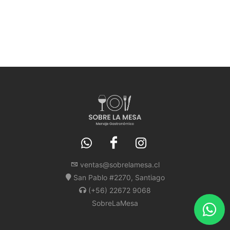
ventas@sobrelamesa.cl
San Pablo #2270, Santiago
(+56) 22672 9068
SobreLaMesa