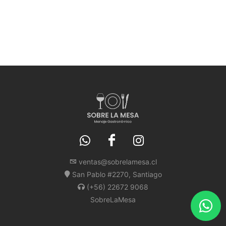
ventas@sobrelamesa.cl
San Pablo #2270, Santiago
(+56) 22672 9068
SobreLaMesa