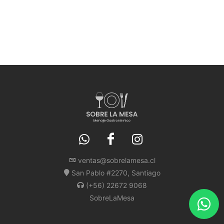
ventas@sobrelamesa.cl
San Pablo #2270, Santiago
(+56) 22672 9068
SobreLaMesa