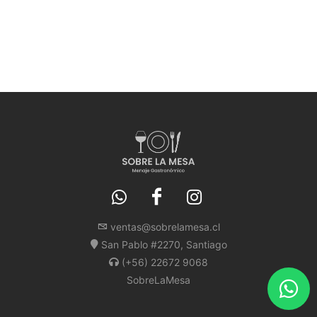
ventas@sobrelamesa.cl
San Pablo #2270, Santiago
(+56) 22672 9068
SobreLaMesa